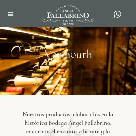
V
o
e
r
m
u
t
h
Categoría: Vermouth
Nuestros productos, elaborados en la
histórica Bodega Ángel Fallabrino,
encarnan el encanto vibrante y la