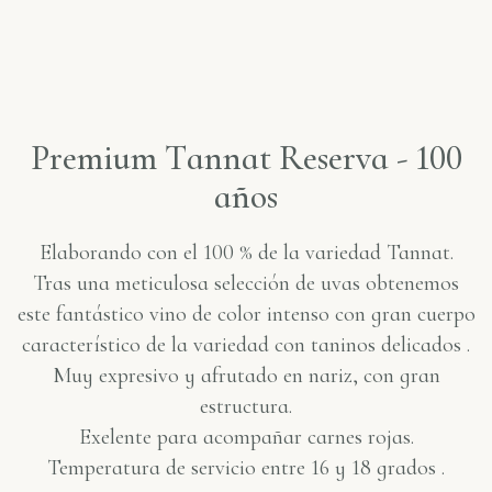
P
r
e
m
i
u
m
T
a
n
n
a
t
R
e
s
e
r
v
a
-
1
0
0
a
ñ
o
s
Elaborando con el 100 % de la variedad Tannat.
Tras una meticulosa selección de uvas obtenemos
este fantástico vino de color intenso con gran cuerpo
característico de la variedad con taninos delicados .
Muy expresivo y afrutado en nariz, con gran
estructura.
Exelente para acompañar carnes rojas.
Temperatura de servicio entre 16 y 18 grados .