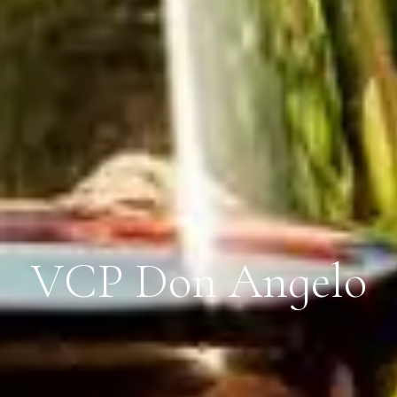
V
C
P
D
o
n
A
n
g
e
l
o