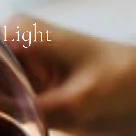
L
i
g
h
t
a