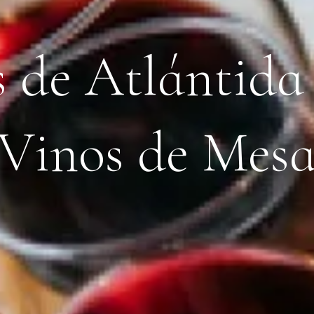
s
d
e
A
t
l
á
n
t
i
d
a
V
i
n
o
s
d
e
M
e
s