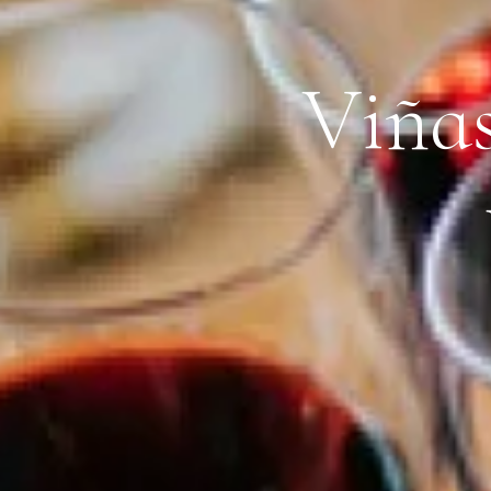
V
i
ñ
a