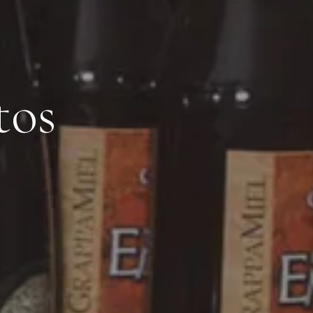
t
o
s