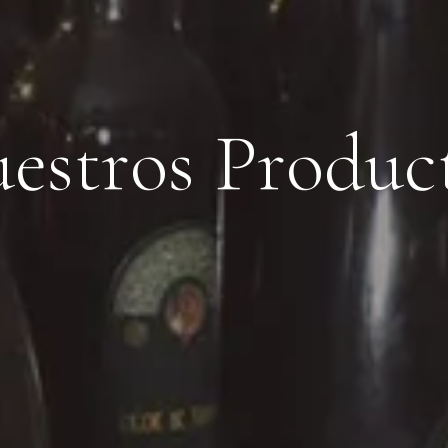
u
e
s
t
r
o
s
P
r
o
d
u
c